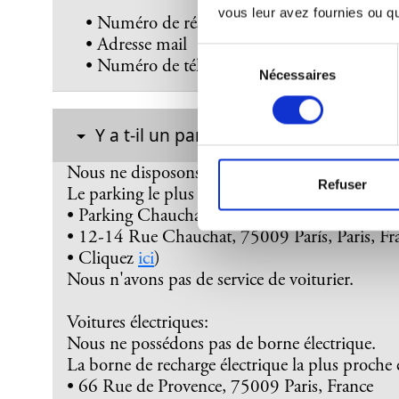
vous leur avez fournies ou qu'
• Numéro de réservation ou numéro de chamb
• Adresse mail
Sélection
• Numéro de téléphone
Nécessaires
du
consentement
Y a t-il un parking à l'hôtel Pulitzer Par
Nous ne disposons pas de parking.
Refuser
Le parking le plus proche:
• Parking Chauchat Drouot
• 12-14 Rue Chauchat, 75009 París, Paris, Fr
• Cliquez
ici
)
Nous n'avons pas de service de voiturier.
Voitures électriques:
Nous ne possédons pas de borne électrique.
La borne de recharge électrique la plus proche e
• 66 Rue de Provence, 75009 Paris, France