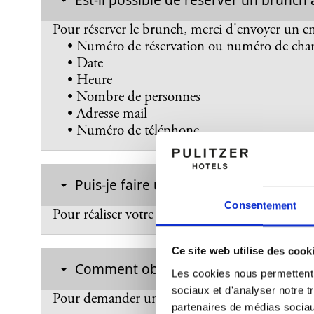
Pour réserver le brunch, merci d'envoyer un em
• Numéro de réservation ou numéro de chamb
• Date
• Heure
• Nombre de personnes
• Adresse mail
• Numéro de téléphone
Puis-je faire un enregistrement en lign
Consentement
Pour réaliser votre check-in en ligne cliquez
ici
Ce site web utilise des cook
Comment obtenir une facture de la par
Les cookies nous permettent d
sociaux et d'analyser notre t
Pour demander une facture, merci d'envoyer un
partenaires de médias sociaux