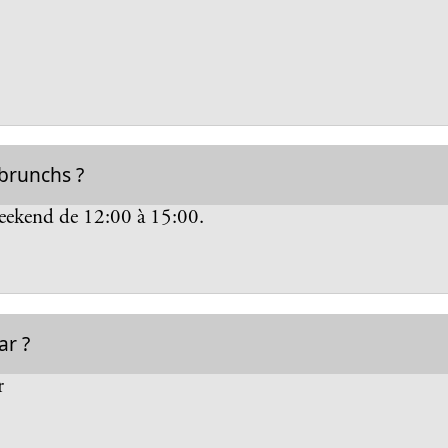
 brunchs ?
eekend de 12:00 à 15:00.
ar ?
r