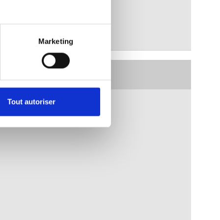
B CORP
Marketing
RESERVER
+33 1 53 34 98 10
Tout autoriser
ENGLISH
ESPAÑOL
FRENCH
KOREAN