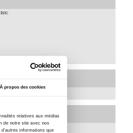
tes:
ADRESSE
CHAMBRES
LE PATIO RESTAURANT
SERVICES
OFFRIR
À propos des cookies
ÉVÉNEMENTS
BLOG
GALERIE
nnalités relatives aux médias
on de notre site avec nos
suivantes:
À PROPOS DE NOUS
 d'autres informations que