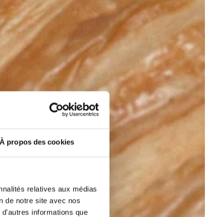
ADRESSE
CHAMBRES
LE PATIO RESTAURANT
SERVICES
OFFRIR
À propos des cookies
ÉVÉNEMENTS
BLOG
GALERIE
nnalités relatives aux médias
on de notre site avec nos
À PROPOS DE NOUS
 d'autres informations que