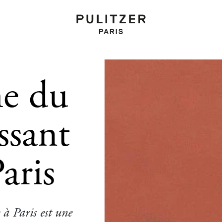
he du
ssant
aris
 à Paris est une