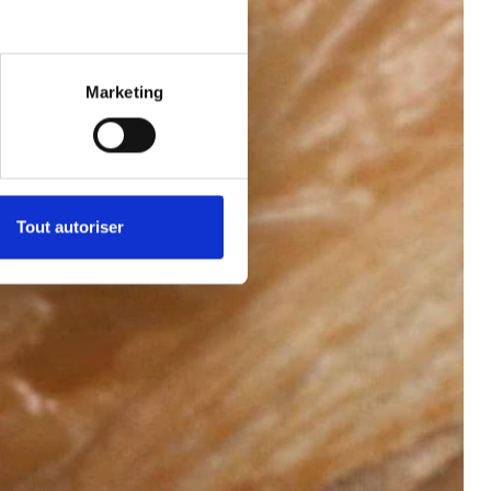
B CORP
Marketing
RESERVER
+33 1 53 34 98 10
Tout autoriser
ENGLISH
ESPAÑOL
FRENCH
KOREAN