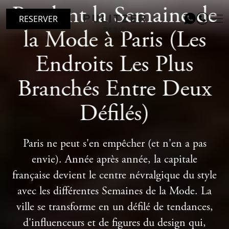
Pendant la Semaine de
RESERVER
la Mode à Paris (Les
Endroits Les Plus
ADRESSE
CHAMBRES
Branchés Entre Deux
LE PATIO RESTAURANT
Défilés)
SERVICES
Paris ne peut s'en empêcher (et n'en a pas
OFFRIR
envie). Année après année, la capitale
ÉVÉNEMENTS
française devient le centre névralgique du style
avec les différentes Semaines de la Mode. La
BLOG
ville se transforme en un défilé de tendances,
GALERIE
d'influenceurs et de figures du design qui,