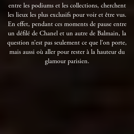
entre les podiums et les collections, cherchent
À PROPOS DE NOUS
les lieux les plus exclusifs pour voir et être vus.
B CORP
En effet, pendant ces moments de pause entre
un défilé de Chanel et un autre de Balmain, la
question n’est pas seulement ce que l’on porte,
RESERVER
mais aussi où aller pour rester à la hauteur du
+33 1 53 34 98 10
glamour parisien.
ENGLISH
ESPAÑOL
FRENCH
KOREAN