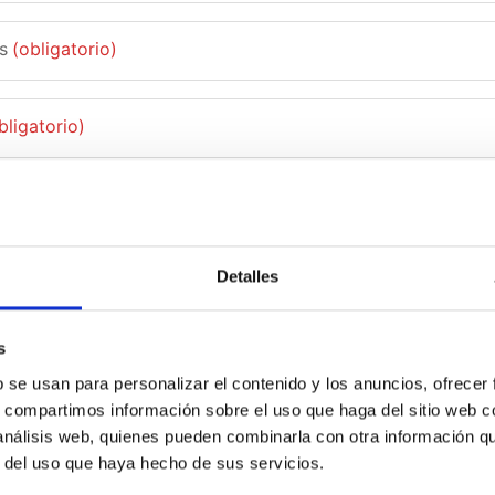
s
(obligatorio)
bligatorio)
e nacimiento
(obligatorio)
idencia
Detalles
s
eña
(obligatorio)
b se usan para personalizar el contenido y los anuncios, ofrecer
 8 caracteres, un número y una letra mayúscula.
s, compartimos información sobre el uso que haga del sitio web 
 análisis web, quienes pueden combinarla con otra información q
me a las noticias y novedades
r del uso que haya hecho de sus servicios.
 acepto la
condiciones
y
política de privacidad
de THE PRIZE CLUB
(obligatorio)