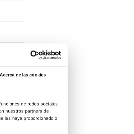
UBICACIÓN
HABITACIONES
LE PATIO RESTAURANT
SERVICIOS
REGALA
Acerca de las cookies
EVENTOS
BLOG
GALERÍA
 funciones de redes sociales
con nuestros partners de
NOSOTROS
ue les haya proporcionado o
B CORP