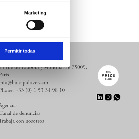
Marketing
RESERVA YA
+33 1 53 34 98 10
Permitir todas
23 rue du Faubourg Montmartre 75009,
ENGLISH
Paris
ESPAÑOL
info@hotelpulitzer.com
FRENCH
Phone: +33 (0) 1 53 34 98 10
KOREAN
Agencias
Canal de denuncias
Trabaja con nosotros