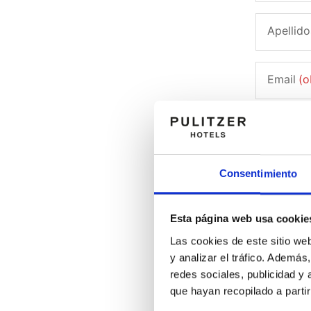
Apellido
Email
(o
Fecha d
País de res
Consentimiento
Esta página web usa cookie
Contras
Las cookies de este sitio we
Requisitos:
y analizar el tráfico. Ademá
redes sociales, publicidad y
Subscribir
que hayan recopilado a parti
He leído y