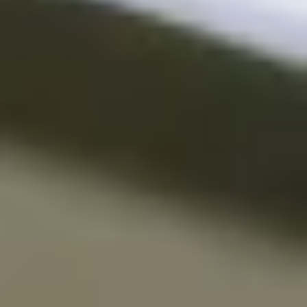
NOSOTROS
B CORP
RESERVA YA
+33 1 53 34 98 10
ENGLISH
ESPAÑOL
FRENCH
KOREAN