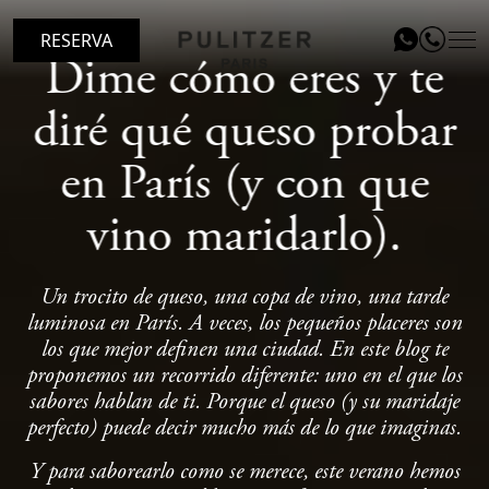
RESERVA
Dime cómo eres y te
diré qué queso probar
UBICACIÓN
en París (y con que
HABITACIONES
vino maridarlo).
LE PATIO RESTAURANT
SERVICIOS
Un trocito de queso, una copa de vino, una tarde
REGALA
luminosa en París. A veces, los pequeños placeres son
los que mejor definen una ciudad. En este blog te
EVENTOS
proponemos un recorrido diferente: uno en el que los
sabores hablan de ti. Porque el queso (y su maridaje
BLOG
perfecto) puede decir mucho más de lo que imaginas.
GALERÍA
Y para saborearlo como se merece, este verano hemos