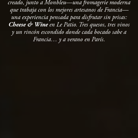
creado, junto a Monbleu—una fromagerie moderna
NOSOTROS
que trabaja con los mejores artesanos de Francia—
una experiencia pensada para disfrutar sin prisas:
B CORP
Cheese & Wine
en Le Patio. Tres quesos, tres vinos
y un rincón escondido donde cada bocado sabe a
Francia… y a verano en París.
RESERVA YA
+33 1 53 34 98 10
ENGLISH
ESPAÑOL
FRENCH
KOREAN