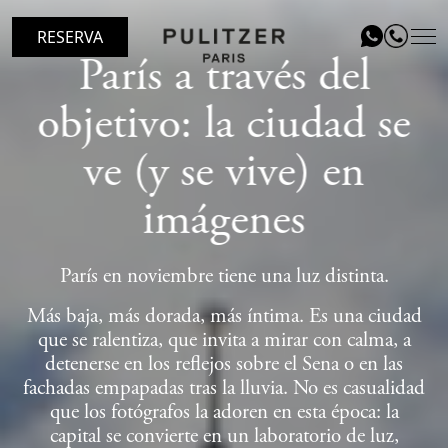
RESERVA
París a través del
objetivo: la ciudad se
UBICACIÓN
ve (y se vive) en
HABITACIONES
LE PATIO RESTAURANT
imágenes
SERVICIOS
París en noviembre tiene una luz distinta.
REGALA
Más baja, más dorada, más íntima. Es una ciudad
EVENTOS
que se ralentiza, que invita a mirar con calma, a
detenerse en los reflejos sobre el Sena o en las
BLOG
fachadas empapadas tras la lluvia. No es casualidad
que los fotógrafos la adoren en esta época: la
GALERÍA
capital se convierte en un laboratorio de luz,